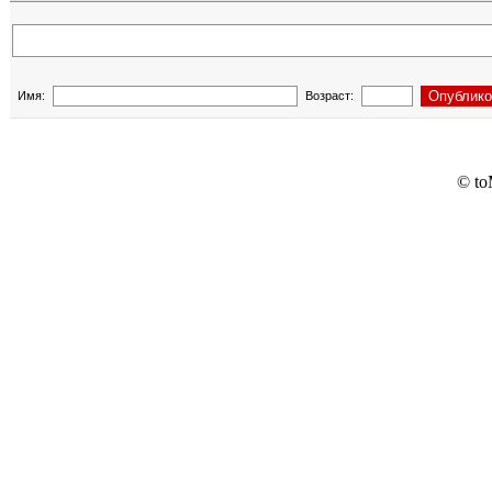
Имя:
Возраст:
© to