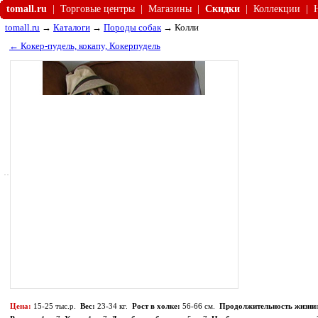
tomall.ru
|
Торговые центры
|
Магазины
|
Скидки
|
Коллекции
|
tomall.ru
→
Каталоги
→
Породы собак
→ Колли
← Кокер-пудель, кокапу, Кокерпудель
Цена:
15-25 тыс.р.
Вес:
23-34 кг.
Рост в холке:
56-66 см.
Продолжительность жизни