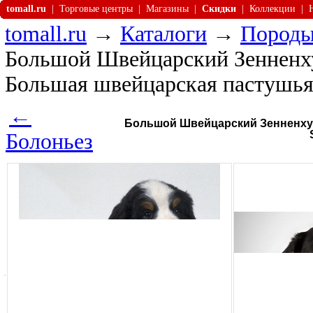
tomall.ru
|
Торговые центры
|
Магазины
|
Скидки
|
Коллекции
|
tomall.ru
→
Каталоги
→
Породы
Большой Швейцарский Зенненху
Большая швейцарская пастушья
←
Большой Швейцарский Зенненхунд
Болоньез