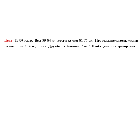
Цена:
15-80 тыс.р.
Вес:
39-64 кг.
Рост в холке:
61-71 см.
Продолжительность жизни
Размер:
6 из 7
Уход:
1 из 7
Дружба с собаками:
3 из 7
Необходимость тренировок: