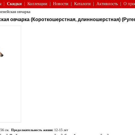
ы
|
Скидки
|
Коллекции
|
Новости
|
Каталоги
|
Активность
|
О про
енейская овчарка
кая овчарка (Короткошерстная, длинношерстная) (Pyre
-56 см.
Продолжительность жизни:
12-15 лет