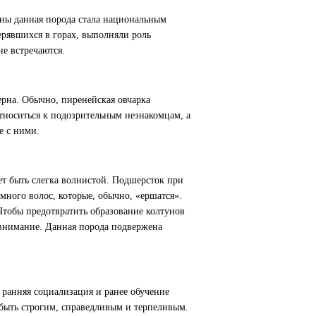
йны данная порода стала национальным
ерявшихся в горах, выполняли роль
е встречаются.
ерна. Обычно, пиренейская овчарка
относиться к подозрительным незнакомцам, а
е с ними.
ет быть слегка волнистой. Подшерсток при
много волос, которые, обычно, «ершатся».
Чтобы предотвратить образование колтунов
 внимание. Данная порода подвержена
 ранняя социализация и ранее обучение
 быть строгим, справедливым и терпеливым.