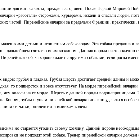
анции для выпаса скота, прежде всего, овец. После Первой Мировой Во
овчарки «работали» сторожами, курьерами, искали и спасали людей, пот
ских частей. Пиренейские овчарки за пределами Франции, практически, н
с маленькими детьми и неопытным собаководам. Эта собака преданна и в
ого в дальнейшем считает своим хозяином. Данная порода настороженно 
Пиренейская собака хорошо ладит с другими собаками, если росла вмест
 видов: грубая и гладкая. Грубая шерсть достигает средней длины и мож
дкая, то подшерсток и вовсе отсутствует. На морде пиренейской овчарки 
ше, чем волосы на ее морде. Шерсть у данной породы водонепроницаема. 
ть. Когтям, зубам и ушам пиренейской овчарки должно уделяться особое
ваниям сетчатки, эпилепсии и вывихам колена.
ависима но старается угодить своему хозяину. Данной породе необходимы
ссировки не подходят этой собаке. Тренер пиренейской овчарки должен