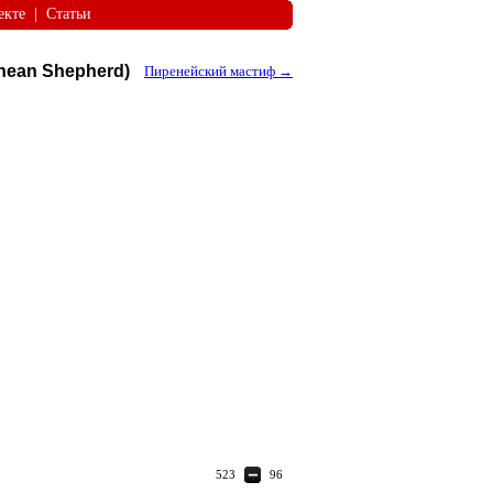
екте
|
Статьи
nean Shepherd)
Пиренейский мастиф →
523
96