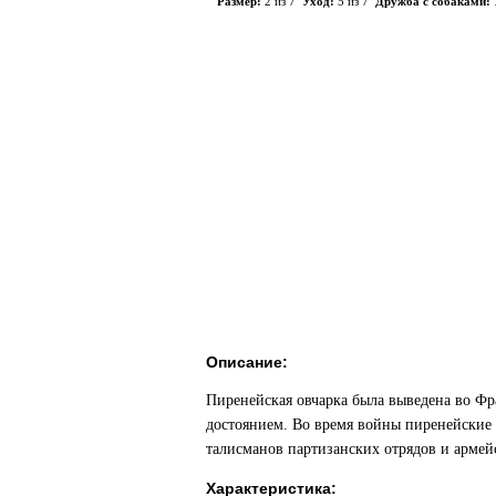
Размер:
2 из 7
Уход:
5 из 7
Дружба с собаками:
Описание:
Пиренейская овчарка была выведена во Фр
достоянием. Во время войны пиренейские 
талисманов партизанских отрядов и армей
Характеристика: