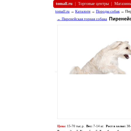
tomall.ru
|
Торговые центры
|
Магазин
tomall.ru
→
Каталоги
→
Породы собак
→ Пир
Пиренейс
← Пиренейская горная собака
Цена:
15-70 тыс.р.
Вес:
7-14 кг.
Рост в холке:
38