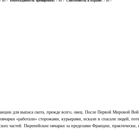
7 из 7
Необходимость тренировок:
7 из 7
Способность к охране:
7 из 7
анции для выпаса скота, прежде всего, овец. После Первой Мировой Во
овчарки «работали» сторожами, курьерами, искали и спасали людей, пот
ских частей. Пиренейские овчарки за пределами Франции, практически, н