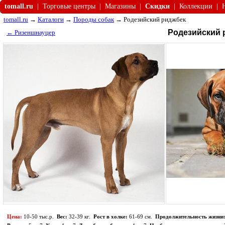
tomall.ru
|
Торговые центры
|
Магазины
|
Скидки
|
Коллекции
|
tomall.ru
→
Каталоги
→
Породы собак
→ Родезийский риджбек
Родезийский 
← Ризеншнауцер
Цена:
10-50 тыс.р.
Вес:
32-39 кг.
Рост в холке:
61-69 см.
Продолжительность жизни