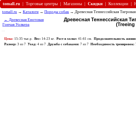
tomall.ru
|
Торговые центры
|
Магазины
|
Скидки
|
Коллекции
|
tomall.ru
→
Каталоги
→
Породы собак
→ Древесная Теннессийская Тигровая
Древесная Теннессийская Ти
← Древесная Енотовая
(Treeing
Гончая Уолкера
Цена:
15-35 тыс.р.
Вес:
14-23 кг.
Рост в холке:
41-61 см.
Продолжительность жизни
Размер:
3 из 7
Уход:
4 из 7
Дружба с собаками:
7 из 7
Необходимость тренировок: