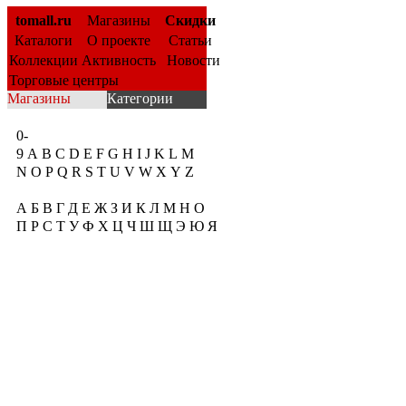
tomall.ru
Магазины
Скидки
Каталоги
О проекте
Статьи
Коллекции
Активность
Новости
Торговые центры
Магазины
Категории
0-
9
A
B
C
D
E
F
G
H
I
J
K
L
M
N
O
P
Q
R
S
T
U
V
W
X
Y
Z
А
Б
В
Г
Д
Е
Ж
З
И
К
Л
М
Н
О
П
Р
С
Т
У
Ф
Х
Ц
Ч
Ш
Щ
Э
Ю
Я