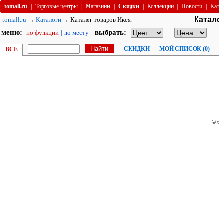
tomall.ru
|
Торговые центры
|
Магазины
|
Скидки
|
Коллекции
|
Новости
|
Кат
Катал
tomall.ru
→
Каталоги
→ Каталог товаров Икея.
меню:
выбрать:
по функции
|
по месту
СКИДКИ
МОЙ СПИСОК (
0
)
ВСЕ
© 