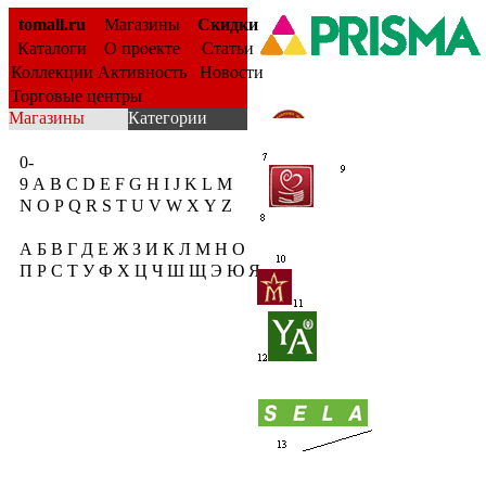
tomall.ru
Магазины
Скидки
Каталоги
О проекте
Статьи
Коллекции
Активность
Новости
Торговые центры
Магазины
Категории
0-
9
A
B
C
D
E
F
G
H
I
J
K
L
M
N
O
P
Q
R
S
T
U
V
W
X
Y
Z
А
Б
В
Г
Д
Е
Ж
З
И
К
Л
М
Н
О
П
Р
С
Т
У
Ф
Х
Ц
Ч
Ш
Щ
Э
Ю
Я