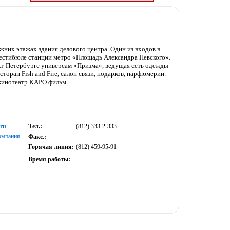
жних этажах здания делового центра. Один из входов в
вестибюле станции метро «Площадь Александра Невского».
кт-Петербурге универсам «Призма», ведущая сеть одежды
оран Fish and Fire, салон связи, подарков, парфюмерии.
 кинотеатр КАРО фильм.
.ru
Тел.:
(812) 333-2-333
омпания
Факс.:
Горячая линия:
(812) 459-95-91
Время работы: