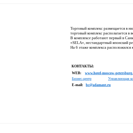
Торговый комплекс размещается в ни
торговый комплекс располагается в 
В комплексе работают первый в Сан
«SELA», нестандартный японский рест
На 6 этаже комплекса расположился
КОНТАКТЫ:
WEB:
www.hotel-moscow-petersburg
Бизнес-центр
Управляющая к
E-mail:
bc@adamant.ru