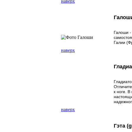
наверх
Галош
Галоши -
самостоя
Галии (Ф
наверх
Глади
Гладиато
Отличите
к ноге. 
настоящи
надежног
наверх
Гэта (g