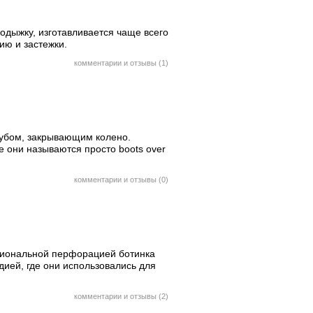
одыжку, изготавливается чаще всего
ию и застежки.
комментарии и отзывы (1)
рубом, закрывающим колено.
ре они называются просто boots over
комментарии и отзывы (0)
кциональной перфорацией ботинка
дией, где они использовались для
комментарии и отзывы (2)