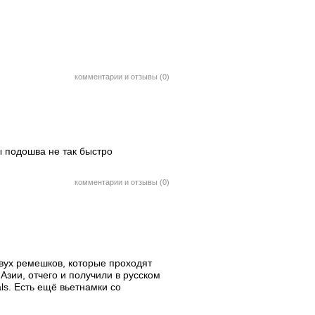
комментарии и отзывы (0)
ы подошва не так быстро
комментарии и отзывы (0)
двух ремешков, которые проходят
зии, отчего и получили в русском
ls. Есть ещё вьетнамки со