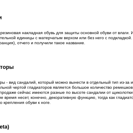
и
 резиновая накладная обувь для защиты основной обуви от влаги. 
тельной единицы с матерчатым верхом или без него с подкладкой.
ранция), отчего и получили такое название.
аторы
ры - вид сандалий, который можно вынести в отдельный тип из-за 
льной чертой гладиаторов является большое количество ремешков
В продаже сейчас имеются разные по высоте сандалии от щиколотки
е время несет, конечно, декоративную функцию, тогда как гладиа
о крепления обуви к ноге.
eta)