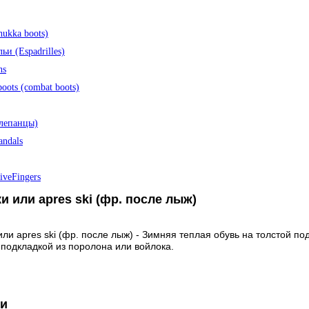
hukka boots)
ьи (Espadrilles)
ns
boots (combat boots)
Шлепанцы)
andals
iveFingers
и или apres ski (фр. после лыж)
или apres ski (фр. после лыж) - Зимняя теплая обувь на толстой п
 подкладкой из поролона или войлока.
ки