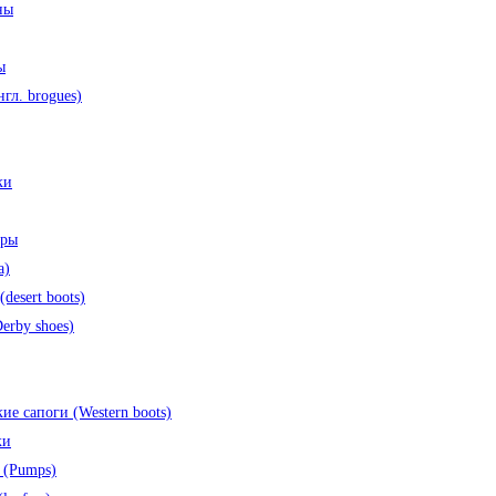
ны
ы
нгл. brogues)
ки
оры
a)
desert boots)
erby shoes)
ие сапоги (Western boots)
ки
 (Pumps)