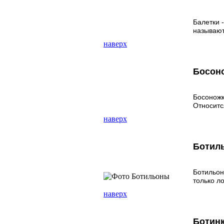
Балетки 
называют
наверх
Босон
Босоножк
Относитс
наверх
Ботил
Ботильон
только л
наверх
Ботин