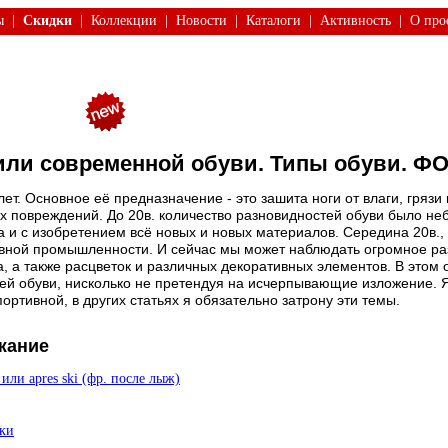
ы
|
Скидки
|
Коллекции
|
Новости
|
Каталоги
|
Активность
|
О про
или современной обуви. Типы обуви. ФО
ет. Основное её предназначение - это зашита ноги от влаги, грязи
их повреждений. До 20в. количество разновидностей обуви было не
 и с изобретением всё новых и новых материалов. Середина 20в.,
ной промышленности. И сейчас мы может наблюдать огромное разн
, а также расцветок и различных декоративных элементов. В этом 
й обуви, нисколько не претендуя на исчерпывающие изложение. Я
ртивной, в других статьях я обязательно затрону эти темы.
жание
или apres ski (фр. после лыж)
ки