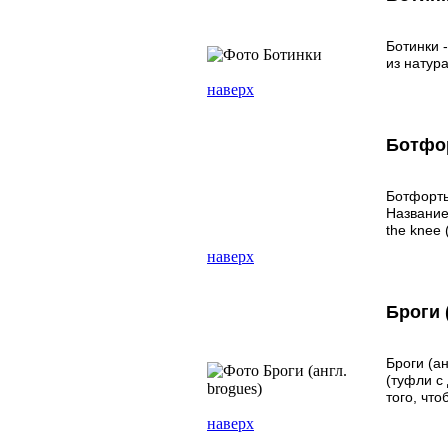
Ботинки 
из натур
наверх
Ботфо
Ботфорты
Название
the knee
наверх
Броги 
Броги (а
(туфли с
того, чт
наверх