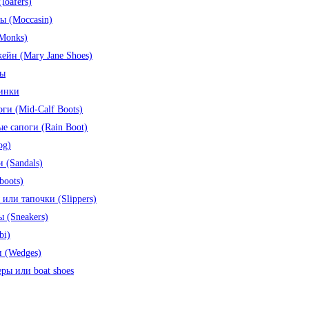
loafers)
ы (Moccasin)
Monks)
йн (Mary Jane Shoes)
ды
инки
ги (Mid-Calf Boots)
е сапоги (Rain Boot)
og)
 (Sandals)
boots)
или тапочки (Slippers)
 (Sneakers)
bi)
 (Wedges)
ры или boat shoes