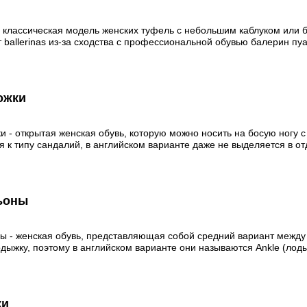
- классическая модель женских туфель с небольшим каблуком или б
 ballerinas из-за сходства с профессиональной обувью балерин пу
ожки
и - открытая женская обувь, которую можно носить на босую ногу с
я к типу сандалий, в английском варианте даже не выделяется в от
ьоны
ы - женская обувь, представляющая собой средний вариант межд
одыжку, поэтому в английском варианте они называются Ankle (лоды
ки