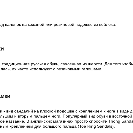
род валенок на кожаной или резиновой подошве из войлока.
ки
- традиционная русская обувь, сваленная из шерсти. Для того чтоб
лась, их часто используют с резиновыми галошами.
амки
и - вид сандалий на плоской подошве с креплением к ноге в виде 
льшим и вторым пальцем ноги. Популярный вид обуви в восточной А
кое название. В английских магазинах просто спросите Thong Sanda
ным креплением для большого пальца (Toe Ring Sandals).