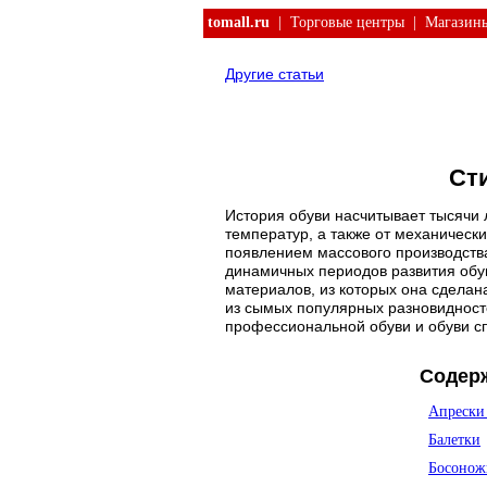
tomall.ru
|
Торговые центры
|
Магазин
Другие статьи
Ст
История обуви насчитывает тысячи л
температур, а также от механическ
появлением массового производства
динамичных периодов развития обув
материалов, из которых она сделана
из сымых популярных разновидносте
профессиональной обуви и обуви спо
Содер
Апрески 
Балетки
Босонож