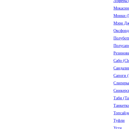
Лоферы (
Мокасин
Монки (
Мэри Дже
Оксфор
Полубот
Полусапо
Резиновы
Сабо (Cl
Сандалии
Сапоги (
Слиперы 
Сникерсы
Таби (Ta
Танкетки
Топсайде
Туфли
Угги