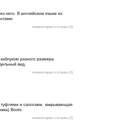
ез него. В английском языке их
антами.
комментарии и отзывы (0)
 каблуком разного размера.
дельный вид.
комментарии и отзывы (0)
у туфлями и сапогами, закрывающая
жка) Boots.
комментарии и отзывы (2)