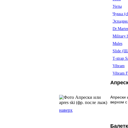
Унты
Чукка (c
Эспадрил
Dr.Marte
Military 
Mules
Slide (
T-strap S
Vibram
Vibram F
Апреск
Апрески 
верхом с
наверх
Балет