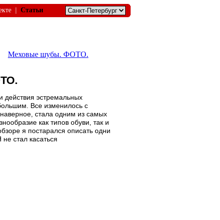
екте
|
Статьи
Меховые шубы. ФОТО.
ТО.
 и действия эстремальных
большим. Все изменилось с
 наверное, стала одним из самых
ообразие как типов обуви, так и
обзоре я постарался описать одни
 не стал касаться