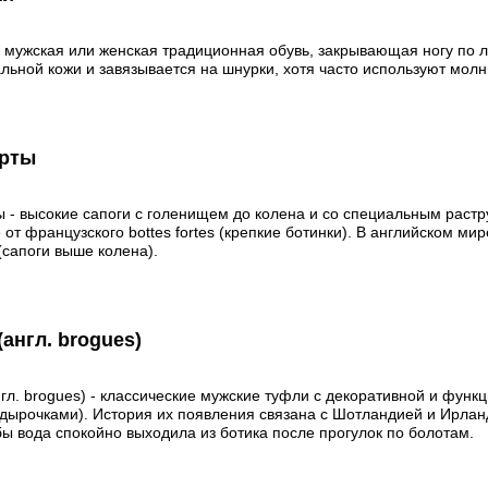
- мужская или женская традиционная обувь, закрывающая ногу по л
альной кожи и завязывается на шнурки, хотя часто используют молн
рты
 - высокие сапоги с голенищем до колена и со специальным раст
 от французского bottes fortes (крепкие ботинки). В английском ми
 (сапоги выше колена).
(англ. brogues)
нгл. brogues) - классические мужские туфли с декоративной и фун
 дырочками). История их появления связана с Шотландией и Ирлан
обы вода спокойно выходила из ботика после прогулок по болотам.