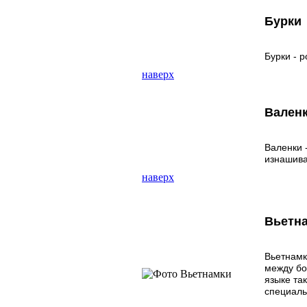
Бурки
Бурки - 
наверх
Вален
Валенки 
изнашива
наверх
Вьетн
Вьетнамк
между бо
языке та
специаль