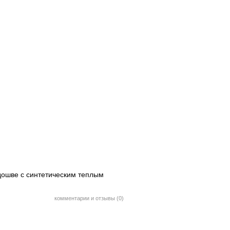
одошве с синтетическим теплым
комментарии и отзывы (0)