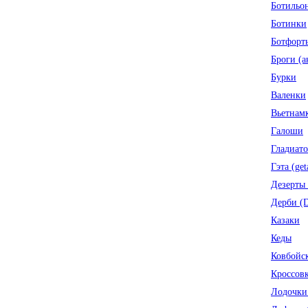
Ботильо
Ботинки
Ботфорт
Броги (а
Бурки
Валенки
Вьетнам
Галоши
Гладиат
Гэта (get
Дезерты (
Дерби (D
Казаки
Кеды
Ковбойск
Кроссов
Лодочки