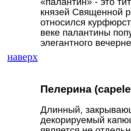
«палантин» - это т
князей Священной р
относился курфюрст
веке палантины попу
элегантного вечерне
наверх
Пелерина (сapelet
Длинный, закрывающ
декорируемый капю
является не отдель