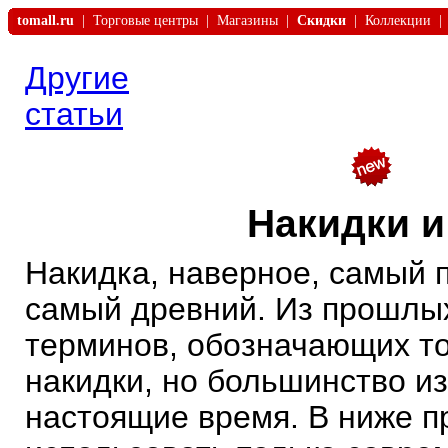
tomall.ru
|
Торговые центры
|
Магазины
|
Скидки
|
Коллекции
|
Другие
статьи
Накидки и
Накидка, наверное, самый 
самый древний. Из прошлых
терминов, обозначающих то
накидки, но большинство из
настоящие время. В ниже п