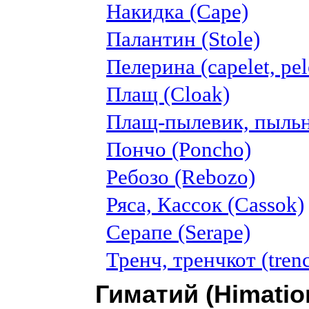
Накидка (Cape)
Палантин (Stole)
Пелерина (сapelet, pel
Плащ (Cloak)
Плащ-пылевик, пыльни
Пончо (Poncho)
Ребозо (Rebozo)
Ряса, Кассок (Cassok)
Серапе (Serape)
Тренч, тренчкот (trenc
Гиматий (Himatio