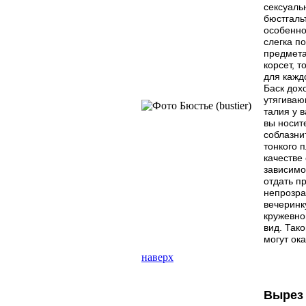
сексуаль
бюстгаль
особенно
слегка п
предмета
корсет, 
для кажд
Баск дох
утягиваю
талия у 
вы носит
соблазни
тонкого 
качестве
зависимо
отдать п
непрозра
вечеринк
кружевно
вид. Так
могут ок
наверх
Вырез 