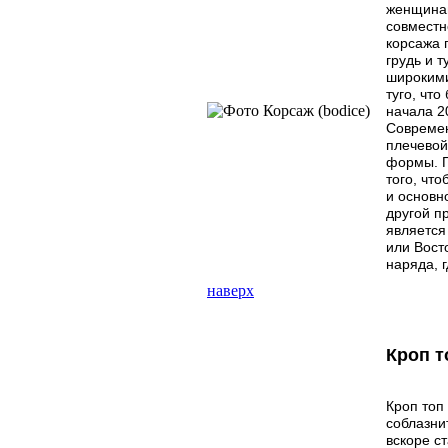
женщинам
совместн
корсажа 
грудь и 
широкими
туго, чт
начала 2
Современ
плечевой
формы. Г
того, чт
и основн
другой п
является
или Вост
наряда, 
наверх
Кроп т
Кроп топ 
соблазни
вскоре с