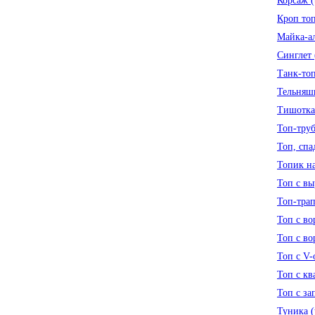
Корсаж (
Кроп топ
Майка-ал
Синглет (
Танк-топ
Тельняшка
Тишотка 
Топ-труба
Топ, спа
Топик на 
Топ с вы
Топ-трап
Топ с во
Топ с во
Топ с V-
Топ с кв
Топ с за
Туника (