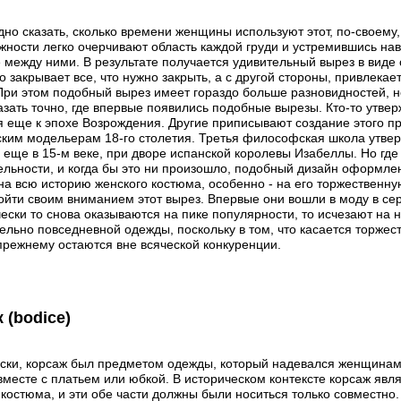
дно сказать, сколько времени женщины используют этот, по-своему
жности легко очерчивают область каждой груди и устремившись навс
 между ними. В результате получается удивительный вырез в виде 
о закрывает все, что нужно закрыть, а с другой стороны, привлека
При этом подобный вырез имеет гораздо больше разновидностей, н
азать точно, где впервые появились подобные вырезы. Кто-то утвер
я еще к эпохе Возрождения. Другие приписывают создание этого п
ким модельерам 18-го столетия. Третья философская школа утвер
 еще в 15-м веке, при дворе испанской королевы Изабеллы. Но где 
ельности, и когда бы это ни произошло, подобный дизайн оформл
на всю историю женского костюма, особенно - на его торжественную
ойти своим вниманием этот вырез. Впервые они вошли в моду в сер
ески то снова оказываются на пике популярности, то исчезают на н
ельно повседневной одежды, поскольку в том, что касается торжест
прежнему остаются вне всяческой конкуренции.
 (bodice)
ски, корсаж был предметом одежды, который надевался женщинам
вместе с платьем или юбкой. В историческом контексте корсаж явл
 костюма, и эти обе части должны были носиться только совместно