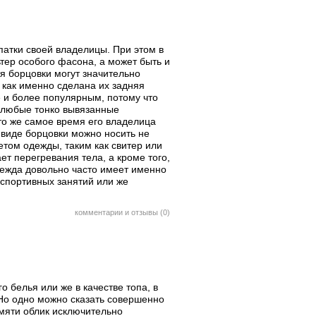
патки своей владелицы. При этом в
тер особого фасона, а может быть и
я борцовки могут значительно
, как именно сделана их задняя
е и более популярным, потому что
д любые тонко вывязанные
то же самое время его владелица
в виде борцовки можно носить не
етом одежды, таким как свитер или
ет перегревания тела, а кроме того,
ежда довольно часто имеет именно
 спортивных занятий или же
комментарии и отзывы (0)
о белья или же в качестве топа, в
 Но одно можно сказать совершенно
амяти облик исключительно