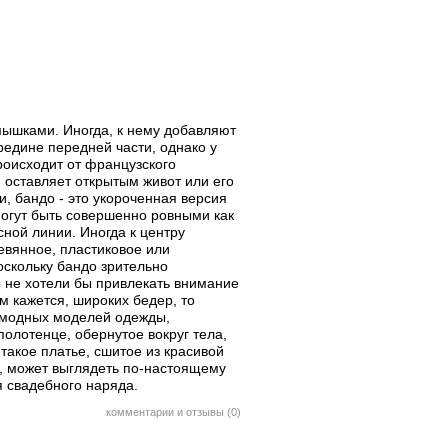
мышками. Иногда, к нему добавляют
редине передней части, однако у
роисходит от французского
, оставляет открытым живот или его
и, бандо - это укороченная версия
 могут быть совершенно ровными как
ной линии. Иногда к центру
евянное, пластиковое или
оскольку бандо зрительно
 не хотели бы привлекать внимание
ам кажется, широких бедер, то
х модных моделей одежды,
полотенце, обернутое вокруг тела,
такое платье, сшитое из красивой
, может выглядеть по-настоящему
я свадебного наряда.
комментарии и отзывы (0)