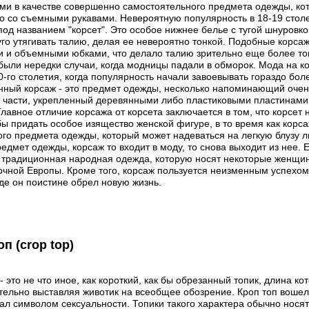
и в качестве совершенно самостоятельного предмета одежды, кот
о со съемными рукавами. Невероятную популярность в 18-19 стол
под названием "корсет". Это особое нижнее белье с тугой шнуров
туго утягивать талию, делая ее невероятно тонкой. Подобные корса
 и объемными юбками, что делало талию зрительно еще более тон
о были нередки случаи, когда модницы падали в обморок. Мода на к
0-го столетия, когда популярность начали завоевывать гораздо бол
ный корсаж - это предмет одежды, несколько напоминающий очен
 части, укрепленный деревянными либо пластиковыми пластинами
лавное отличие корсажа от корсета заключается в том, что корсет
обы придать особое изящество женской фигуре, в то время как корс
ого предмета одежды, который может надеваться на легкую блузу л
редмет одежды, корсаж то входит в моду, то снова выходит из нее
 традиционная народная одежда, которую носят некоторые женщин
очной Европы. Кроме того, корсаж пользуется неизменным успехом
где он поистине обрел новую жизнь.
оп (crop top)
- это не что иное, как короткий, как бы обрезанный топик, длина ко
тельно выставляя животик на всеобщее обозрение. Кроп топ вошел 
тал символом сексуальности. Топики такого характера обычно носят