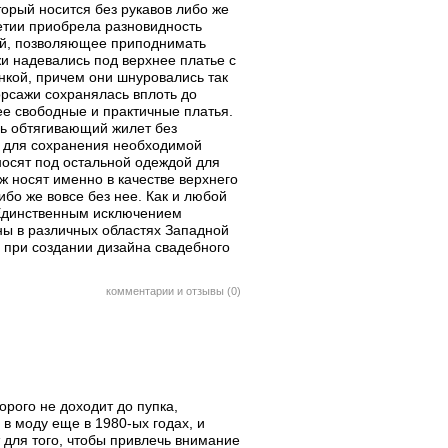
орый носится без рукавов либо же
етии приобрела разновидность
кой, позволяющее приподнимать
жи надевались под верхнее платье с
кой, причем они шнуровались так
орсажи сохранялась вплоть до
ее свободные и практичные платья.
ь обтягивающий жилет без
 для сохранения необходимой
 носят под остальной одеждой для
аж носят именно в качестве верхнего
ибо же вовсе без нее. Как и любой
. Единственным исключением
ы в различных областях Западной
 при создании дизайна свадебного
комментарии и отзывы (0)
торого не доходит до пупка,
в моду еще в 1980-ых годах, и
 для того, чтобы привлечь внимание