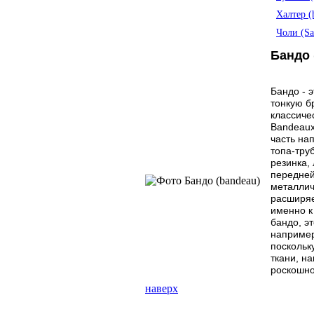
Халтер (h
Чоли (Sa
Бандо 
Бандо - 
тонкую б
классиче
Bandeaux,
часть на
топа-тру
резинка,
передней
металлич
расширяе
именно к 
бандо, э
например
поскольк
ткани, н
роскошно
наверх