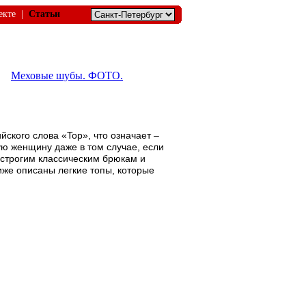
екте
|
Статьи
Меховые шубы. ФОТО.
йского слова «Top», что означает –
ую женщину даже в том случае, если
 строгим классическим брюкам и
же описаны легкие топы, которые