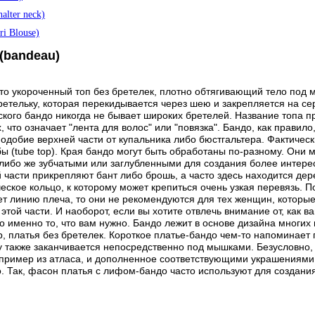
alter neck)
ri Blouse)
(bandeau)
это укороченный топ без бретелек, плотно обтягивающий тело под 
ретельку, которая перекидывается через шею и закрепляется на се
ского бандо никогда не бывает широких бретелей. Название топа п
 что означает "лента для волос" или "повязка". Бандо, как правило
подобие верхней части от купальника либо бюстгальтера. Фактическ
бы (tube top). Края бандо могут быть обработаны по-разному. Они
 либо же зубчатыми или заглубленными для создания более интерес
 части прикрепляют бант либо брошь, а часто здесь находится дер
еское кольцо, к которому может крепиться очень узкая перевязь. П
т линию плеча, то они не рекомендуются для тех женщин, которые
этой части. И наоборот, если вы хотите отвлечь внимание от, как в
то именно то, что вам нужно. Бандо лежит в основе дизайна многи
, платья без бретелек. Короткое платье-бандо чем-то напоминает 
у также заканчивается непосредственно под мышками. Безусловно, 
апример из атласа, и дополненное соответствующими украшениями
. Так, фасон платья с лифом-бандо часто используют для создани