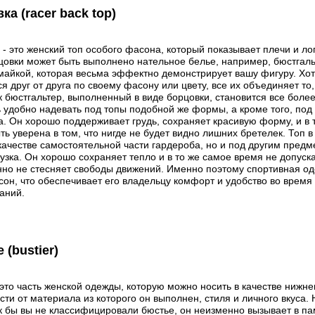
ка (racer back top)
 - это женский топ особого фасона, который показывает плечи и ло
цовки может быть выполнено нательное белье, например, бюстгаль
майкой, которая весьма эффектно демонстрирует вашу фигуру. Хот
ся друг от друга по своему фасону или цвету, все их объединяет то
ак бюстгальтер, выполненный в виде борцовки, становится все боле
ь удобно надевать под топы подобной же формы, а кроме того, по
. Он хорошо поддерживает грудь, сохраняет красивую форму, и в 
ть уверена в том, что нигде не будет видно лишних бретелек. Топ 
 качестве самостоятельной части гардероба, но и под другим предм
лузка. Он хорошо сохраняет тепло и в то же самое время не допуска
но не стесняет свободы движений. Именно поэтому спортивная од
сон, что обеспечивает его владельцу комфорт и удобство во время
аний.
 (bustier)
 это часть женской одежды, которую можно носить в качестве нижнег
сти от материала из которого он выполнен, стиля и личного вкуса.
ак бы вы не классифицировали бюстье, он неизменно вызывает в п