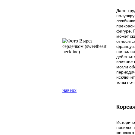
Даже тру
полуокру
ложбинке
прекрасн
фигуре. 
может ск
относятс
французс
появился
действит
влияние 
могли об
периодич
исключит
топы по-
наверх
Корсаж
Историче
носился 
женского