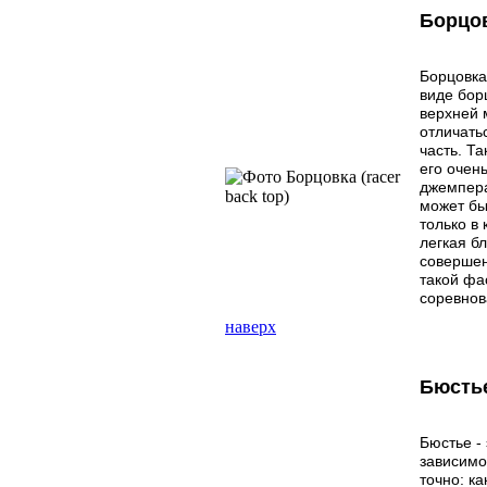
Борцов
Борцовка
виде бор
верхней 
отличать
часть. Т
его очен
джемпера
может бы
только в
легкая б
совершен
такой фа
соревнов
наверх
Бюстье
Бюстье -
зависимо
точно: к