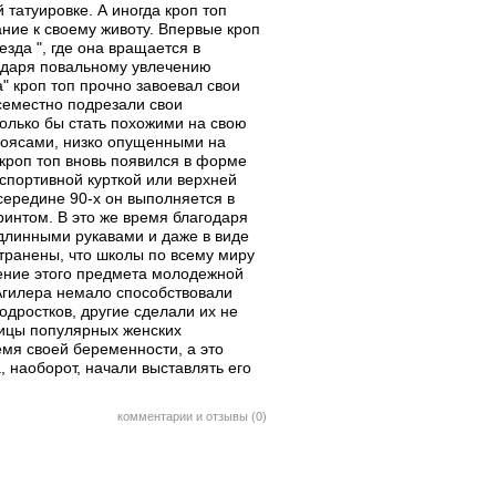
 татуировке. А иногда кроп топ
ние к своему животу. Впервые кроп
зда ", где она вращается в
годаря повальному увлечению
" кроп топ прочно завоевал свои
всеместно подрезали свои
только бы стать похожими на свою
 поясами, низко опущенными на
 кроп топ вновь появился в форме
спортивной курткой или верхней
середине 90-х он выполняется в
интом. В это же время благодаря
 длинными рукавами и даже в виде
странены, что школы по всему миру
ение этого предмета молодежной
 Агилера немало способствовали
одростков, другие сделали их не
ницы популярных женских
ремя своей беременности, а это
, наоборот, начали выставлять его
комментарии и отзывы (0)