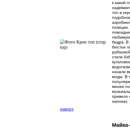
к какой-
надевают
топ в се
подобном
аэробико
позиции,
повседне
любимую 
бедра. В
бюстье л
рубашкой
стиле бэ
культово
водолазк
начали в
моды. В 
популяри
менее по
музыкальн
привело 
напоказ.
наверх
Майка-а