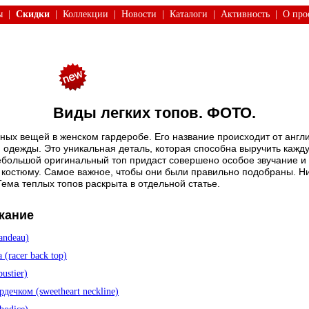
ы
|
Скидки
|
Коллекции
|
Новости
|
Каталоги
|
Активность
|
О про
Виды легких топов. ФОТО.
ных вещей в женском гардеробе. Его название происходит от англи
и одежды. Это уникальная деталь, которая способна выручить кажд
ебольшой оригинальный топ придаст совершено особое звучание и
 костюму. Самое важное, чтобы они были правильно подобраны. Ни
Тема теплых топов раскрыта в отдельной статье.
жание
andeau)
 (racer back top)
ustier)
рдечком (sweetheart neckline)