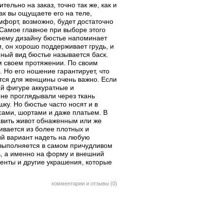
льно на заказ, точно так же, как и
ак вы ощущаете его на теле,
омфорт, возможно, будет достаточно
 Самое главное при выборе этого
воему дизайну бюстье напоминает
и, он хорошо поддерживает грудь, и
нный вид бюстье называется баск.
м своем протяжении. По своим
 Но его ношение гарантирует, что
ается для женщины очень важно. Если
ей фигуре аккуратные и
не проглядывали через ткань
ку. Но бюстье часто носят и в
сами, шортами и даже платьем. В
тавить живот обнаженным или же
ивается из более плотных и
ый вариант надеть на любую
 выполняется в самом причудливом
ь, а именно на форму и внешний
ленты и другие украшения, которые
комментарии и отзывы (0)