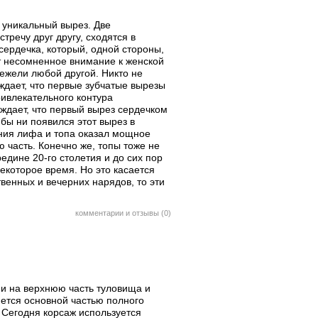
, уникальный вырез. Две
тречу друг другу, сходятся в
сердечка, который, одной стороны,
ет несомненное внимание к женской
ежели любой другой. Никто не
ждает, что первые зубчатые вырезы
ривлекательного контура
ждает, что первый вырез сердечком
бы ни появился этот вырез в
ения лифа и топа оказал мощное
 часть. Конечно же, топы тоже не
едине 20-го столетия и до сих пор
екоторое время. Но это касается
венных и вечерних нарядов, то эти
комментарии и отзывы (0)
и на верхнюю часть туловища и
яется основной частью полного
. Сегодня корсаж используется