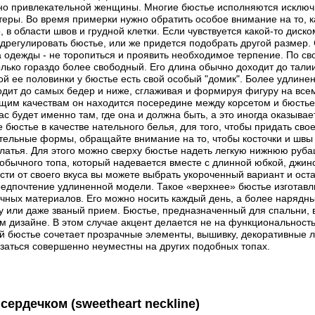
но привлекательной женщины. Многие бюстье исполняются исключите
теры. Во время примерки нужно обратить особое внимание на то, к
, в области швов и грудной клетки. Если чувствуется какой-то диск
одрегулировать бюстье, или же придется подобрать другой размер.
 одежды - не торопиться и проявить необходимое терпение. По с
только гораздо более свободный. Его длина обычно доходит до тали
ой ее половинки у бюстье есть свой особый "домик". Более удлине
одит до самых бедер и ниже, сглаживая и формируя фигуру на все
щим качествам он находится посередине между корсетом и бюстье.
вас будет именно там, где она и должна быть, а это иногда оказыв
е бюстье в качестве нательного белья, для того, чтобы придать сво
тельные формы, обращайте внимание на то, чтобы косточки и швы 
платья. Для этого можно сверху бюстье надеть легкую нижнюю рубаш
 обычного топа, который надевается вместе с длинной юбкой, джин
сти от своего вкуса вы можете выбрать укороченный вариант и ос
редпочтение удлиненной модели. Такое «верхнее» бюстье изготавл
чных материалов. Его можно носить каждый день, а более нарядн
у или даже званый прием. Бюстье, предназначенный для спальни,
м дизайне. В этом случае акцент делается не на функциональност
ой бюстье сочетает прозрачные элементы, вышивку, декоративные 
азаться совершенно неуместны на других подобных топах.
сердечком (sweetheart neckline)