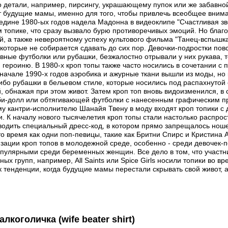
то детали, например, пирсингу, украшающему пупок или же забавной
 будущие мамы, именно для того, чтобы привлечь всеобщее внима
редине 1980-ых годов надела Мадонна в видеоклипе "Счастливая зве
 топике, что сразу вызвало бурю противоречивых эмоций. Но бла
й, а также невероятному успеху культового фильма "Танец-вспышка
 которые не собирается сдавать до сих пор. Девочки-подростки по
вные футболки или рубашки, безжалостно отрывали у них рукава, 
героиню. В 1980-х кроп топы также часто носились в сочетании с
 начале 1990-х годов аэробика и ажурные ткани вышли из моды, но
ибо рубашки в бельевом стиле, которые носились под распахнутой 
, обнажая при этом живот. Затем кроп топ вновь видоизменился, в 
би-долл или обтягивающей футболки с нанесенным графическим пр
му кантри-исполнителю Шанайя Твену в моду входят кроп топики с
и. К началу нового тысячелетия кроп топы стали настолько распро
водить специальный дресс-код, в котором прямо запрещалось нош
то время как одни поп-певицы, такие как Бритни Спирс и Кристина
зации кроп топов в молодежной среде, особенно - среди девочек-п
пулярными среди беременных женщин. Все дело в том, что участ
ых групп, например, All Saints или Spice Girls носили топики во в
к тенденции, когда будущие мамы перестали скрывать свой живот, а
лкоголичка (wife beater shirt)