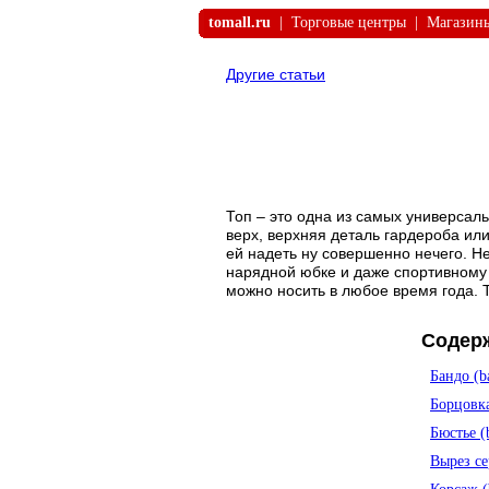
tomall.ru
|
Торговые центры
|
Магазин
Другие статьи
Топ – это одна из самых универсаль
верх, верхняя деталь гардероба ил
ей надеть ну совершенно нечего. Н
нарядной юбке и даже спортивному
можно носить в любое время года. 
Содер
Бандо (b
Борцовка
Бюстье (b
Вырез се