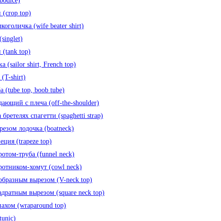
bodice)
 (crop top)
коголичка (wife beater shirt)
singlet)
 (tank top)
 (sailor shirt, French top)
(T-shirt)
 (tube top, boob tube)
дающий с плеча (off-the-shoulder)
бретелях спагетти (spaghetti strap)
резом лодочка (boatneck)
еция (trapeze top)
ротом-труба (funnel neck)
ротником-хомут (cowl neck)
образным вырезом (V-neck top)
адратным вырезом (square neck top)
пахом (wraparound top)
tunic)