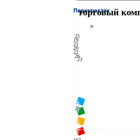
торговый ком
25
19
21
20
22
26
23
29