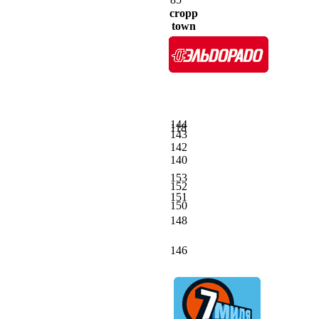
cropp
town
144
118
143
142
140
153
152
151
150
148
146