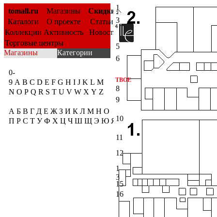
1
tomall.ru
Магазины
Скидки
3
Каталоги
О проекте
Статьи
Коллекции
Активность
Новости
Торговые центры
5
Магазины
Категории
6
0-
ТВОЕ
9
A
B
C
D
E
F
G
H
I
J
K
L
M
8
N
O
P
Q
R
S
T
U
V
W
X
Y
Z
9
А
Б
В
Г
Д
Е
Ж
З
И
К
Л
М
Н
О
10
П
Р
С
Т
У
Ф
Х
Ц
Ч
Ш
Щ
Э
Ю
Я
11
12
1
3
15
16