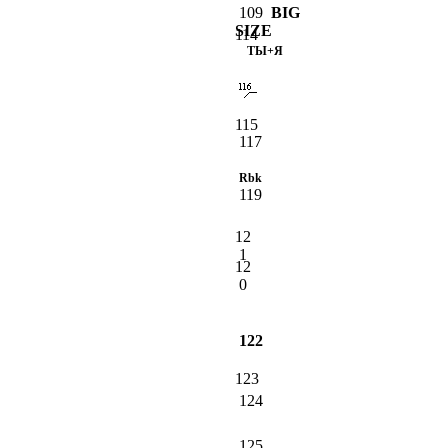
109
BIG
SIZE
114
ТЫ+Я
115
117
Rbk
119
12
1
12
0
122
123
124
125