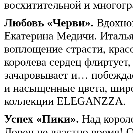
восхитительной и многогр
Любовь «Черви».
Вдохно
Екатерина Медичи. Италья
воплощение страсти, крас
королева сердец флиртует,
зачаровывает и… побеждае
и насыщенные цвета, широ
коллекции ELEGANZZA.
Успех «Пики».
Над корол
Лорен не властно время! 