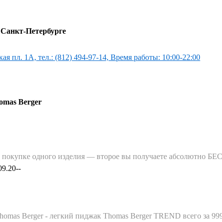
 Санкт-Петербурге
ая пл. 1А, тел.: (812) 494-97-14, Время работы: 10:00-22:00
omas Berger
ри покупке одного изделия — второе вы получаете абсолютно 
09.20--
homas Berger - легкий пиджак Thomas Berger TREND всего за 99