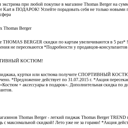
 экстрима при любой покупке в магазине Thomas Berger на сумм
oker Kart в ПОДАРОК! Успейте порадовать себя не только новым
сфера
х Thomas Berger
е THOMAS BERGER скидки по картам увеличиваются в 5 раз* !
ения не пересекаются *Подробности у продавцов-консультантов
РТИВНЫЙ КОСТЮМ!
го пиджака, куртки или костюма получите СПОРТИВНЫЙ КОСТ
ено. *Предложение действует по 31.07.2015 г. *Акция пересека
«Костюм + аксессуары в подарок». Дополнительная скидка по ди
антов.
магазинов Thomas Berger - легкий пиджак Thomas Berger TREND 
 с максимальной скидкой! Лето уже не за горами! *Акция дейст