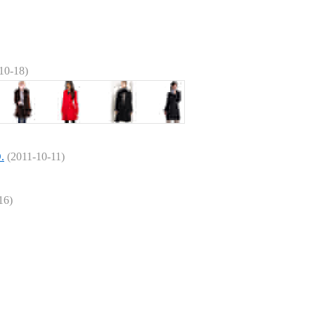
10-18)
.
(2011-10-11)
16)