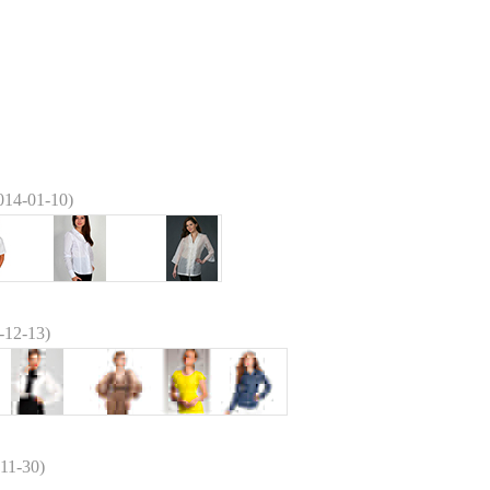
014-01-10)
-12-13)
11-30)