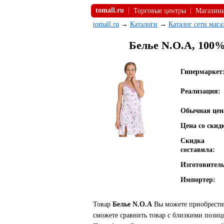
tomall.ru
|
|
Торговые центры
Магазин
tomall.ru
→
Каталоги
→
Каталог сети маг
Белье N.O.A, 100%
Гипермаркет
Реализация:
Обычная цен
Цена со скид
Скидка
составила:
Изготовитель
Импортер:
Товар
Белье N.O.A
Вы можете приобрести 
сможете сравнить товар с близкими позиц