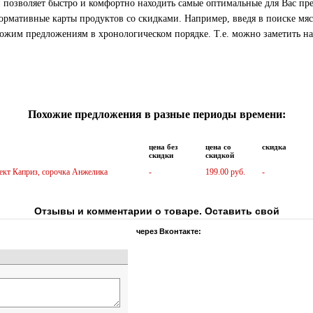
й позволяет быстро и комфортно находить самые оптимальные для Вас 
рмативные карты продуктов со скидками. Например, введя в поиске мясо
жим предложениям в хронологическом порядке. Т.е. можно заметить наск
Похожие предложения в разные периоды времени:
цена без
цена со
скидка
скидки
скидкой
лект Каприз, сорочка Анжелика
-
199.00 руб.
-
Отзывы и комментарии о товаре. Оставить свой
через Вконтакте: