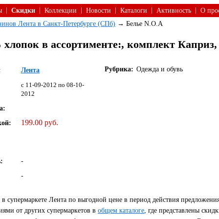
|
|
|
|
|
|
ы
Скидки
Коллекции
Новости
Каталоги
Активность
О про
азинов Лента в Санкт-Петербурге (СПб)
→ Белье N.O.A
 хлопок в ассортименте:, комплект Каприз
Рубрика:
Одежда и обувь
:
Лента
c 11-09-2012 по 08-10-
2012
а:
199.00 руб.
кой:
:
-
-
в супермаркете Лента по выгодной цене в период действия предложения 
иями от других супермаркетов в
общем каталоге
, где представлены скид